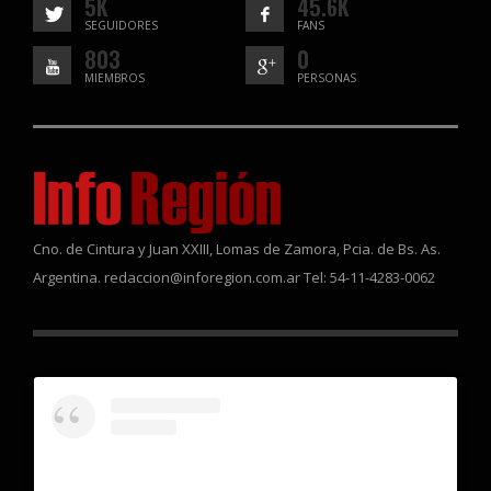
5K
45.6K
SEGUIDORES
FANS
803
0
MIEMBROS
PERSONAS
Cno. de Cintura y Juan XXIII, Lomas de Zamora, Pcia. de Bs. As.
Argentina. redaccion@inforegion.com.ar Tel: 54-11-4283-0062