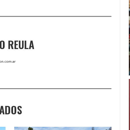
O REULA
on.com.ar
NADOS