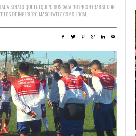
ALADA SEÑALÓ QUE EL EQUIPO BUSCARÁ "REENCONTRARSE CON
NTE LOS DE INGERIERO MASCHWITZ COMO LOCAL.