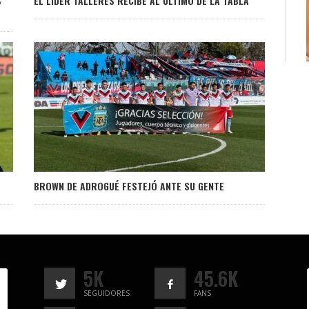
S
EL LÍDER TALLERES RECIBE AL ÚLTIMO DE LA TABLA
BROWN DE ADROGUÉ FESTEJÓ ANTE SU GENTE
5K
45.6K
SEGUIDORES
FANS