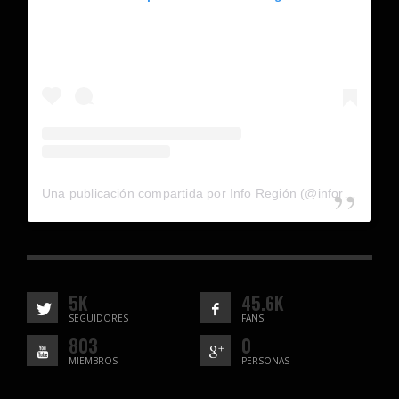
Una publicación compartida por Info Región (@inforegion_redes)
5K
45.6K
SEGUIDORES
FANS
803
0
MIEMBROS
PERSONAS