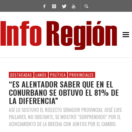
DESTACADAS
LANÚS
POLÍTICA
PROVINCIALES
“ES ALENTADOR SABER QUE EN EL
CONURBANO SE OBTUVO EL 81% DE
LA DIFERENCIA”
ASÍ LO SOSTUVO EL REELECTO SENADOR PROVINCIAL JOSÉ LUIS
PALLARES. NO OBSTANTE, SE MOSTRÓ “SORPRENDIDO” POR EL
ACHICAMIENTO DE LA BRECHA CON JUNTOS POR EL CAMBIO.