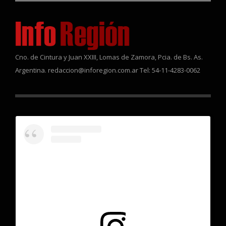
Cno. de Cintura y Juan XXIII, Lomas de Zamora, Pcia. de Bs. As.
Argentina. redaccion@inforegion.com.ar Tel: 54-11-4283-0062