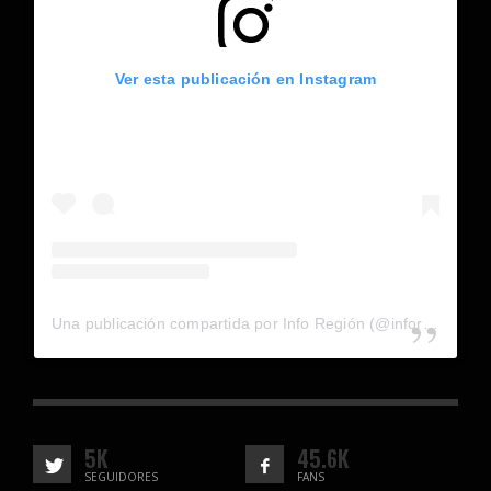
Ver esta publicación en Instagram
Una publicación compartida por Info Región (@inforegion_redes)
5K
45.6K
SEGUIDORES
FANS