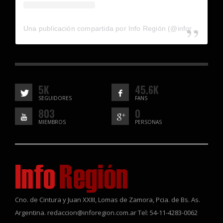
Una publicación compartida por Info Región (@inforegion_redes)
5K
45.6K
SEGUIDORES
FANS
803
0
MIEMBROS
PERSONAS
Cno. de Cintura y Juan XXIII, Lomas de Zamora, Pcia. de Bs. As.
Argentina. redaccion@inforegion.com.ar Tel: 54-11-4283-0062