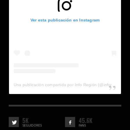
Ver esta publicación en Instagram
Una publicación compartida por Info Región (@inforegion_redes)
5K
45.6K
SEGUIDORES
FANS