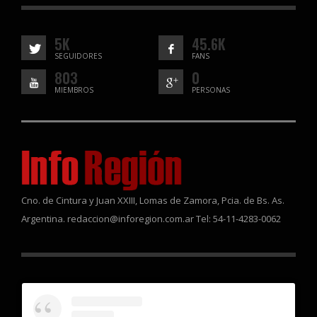
5K
45.6K
SEGUIDORES
FANS
803
0
MIEMBROS
PERSONAS
Cno. de Cintura y Juan XXIII, Lomas de Zamora, Pcia. de Bs. As.
Argentina. redaccion@inforegion.com.ar Tel: 54-11-4283-0062