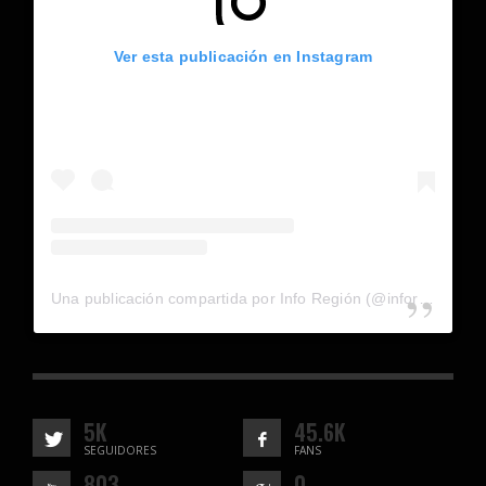
Ver esta publicación en Instagram
Una publicación compartida por Info Región (@inforegion_redes)
5K
45.6K
SEGUIDORES
FANS
803
0