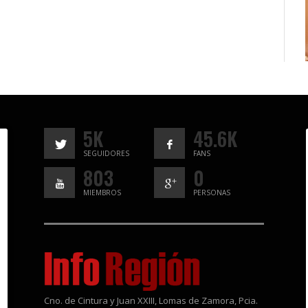
5K
45.6K
SEGUIDORES
FANS
803
0
MIEMBROS
PERSONAS
Cno. de Cintura y Juan XXIII, Lomas de Zamora, Pcia.