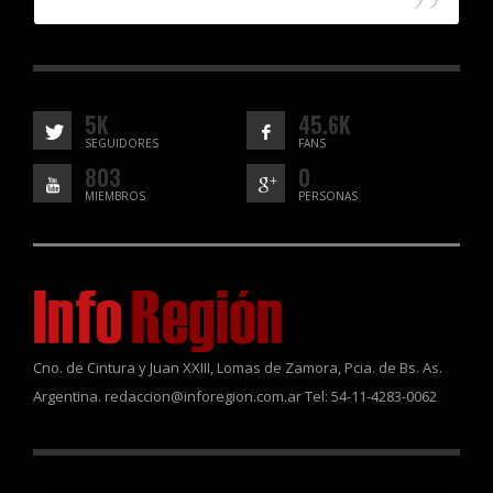
5K
45.6K
SEGUIDORES
FANS
803
0
MIEMBROS
PERSONAS
Cno. de Cintura y Juan XXIII, Lomas de Zamora, Pcia. de Bs. As.
Argentina. redaccion@inforegion.com.ar Tel: 54-11-4283-0062