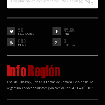
Una publicación compartida por Info Región (@inforegion_redes)
5K
45.6K
SEGUIDORES
FANS
803
0
MIEMBROS
PERSONAS
Cno. de Cintura y Juan XXIII, Lomas de Zamora, Pcia. de Bs. As.
Argentina. redaccion@inforegion.com.ar Tel: 54-11-4283-0062