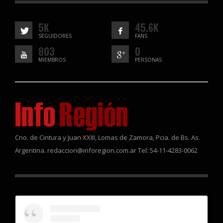
5K
45.6K
SEGUIDORES
FANS
803
0
MIEMBROS
PERSONAS
Cno. de Cintura y Juan XXIII, Lomas de Zamora, Pcia. de Bs. As.
Argentina. redaccion@inforegion.com.ar Tel: 54-11-4283-0062