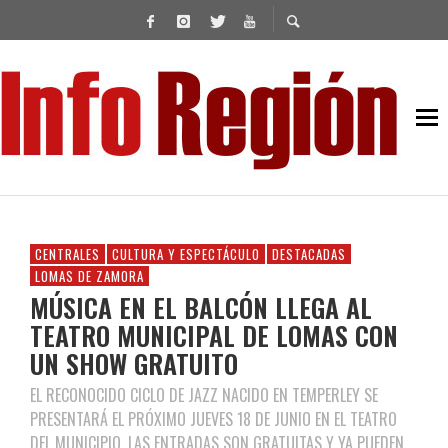
CENTRALES
CULTURA Y ESPECTÁCULO
DESTACADAS
LOMAS DE ZAMORA
MÚSICA EN EL BALCÓN LLEGA AL
TEATRO MUNICIPAL DE LOMAS CON
UN SHOW GRATUITO
EL RECONOCIDO CICLO DE JAZZ NACIDO EN TEMPERLEY SE
PRESENTARÁ EL PRÓXIMO JUEVES 18 DE JUNIO EN EL TEATRO
DEL MUNICIPIO. LAS ENTRADAS SON GRATUITAS Y YA PUEDEN