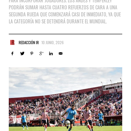
PARA INCORPORAR JUGADORES. LOS ANDES Y TEMPERLEY
PODRÁN SUMAR HASTA CUATRO REFUERZOS DE CARA A UNA
SEGUNDA RUEDA QUE COMENZARÁ CASI DE INMEDIATO, YA QUE
LA CATEGORÍA NO SE DETENDRÁ DURANTE EL MUNDIAL.
REDACCIÓN IR
10 JUNIO, 2026