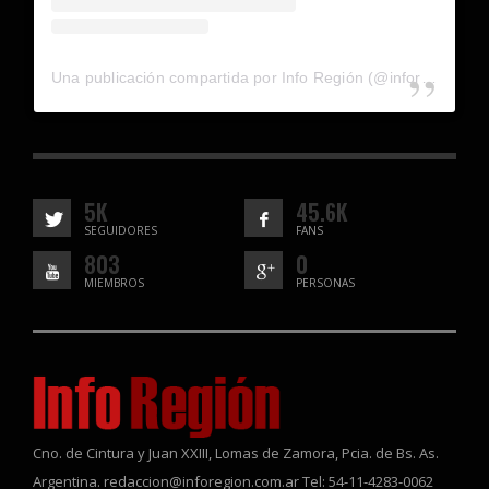
Una publicación compartida por Info Región (@inforegion_redes)
5K
45.6K
SEGUIDORES
FANS
803
0
MIEMBROS
PERSONAS
Cno. de Cintura y Juan XXIII, Lomas de Zamora, Pcia. de Bs. As.
Argentina. redaccion@inforegion.com.ar Tel: 54-11-4283-0062