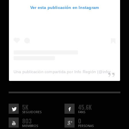
Ver esta publicación en Instagram
Una publicación compartida por Info Región (@inforegion_redes)
5K
45.6K
SEGUIDORES
FANS
803
0
MIEMBROS
PERSONAS