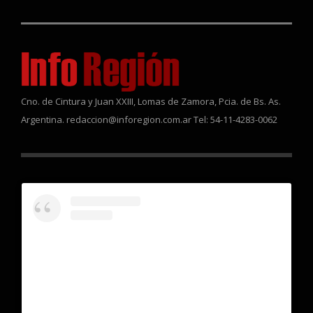
Cno. de Cintura y Juan XXIII, Lomas de Zamora, Pcia. de Bs. As.
Argentina. redaccion@inforegion.com.ar Tel: 54-11-4283-0062