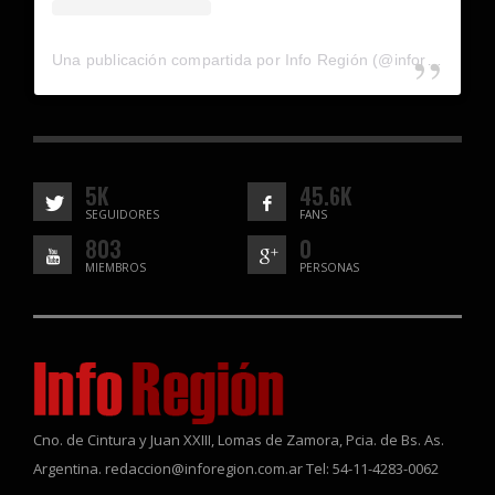
Una publicación compartida por Info Región (@inforegion_redes)
5K
45.6K
SEGUIDORES
FANS
803
0
MIEMBROS
PERSONAS
Cno. de Cintura y Juan XXIII, Lomas de Zamora, Pcia. de Bs. As.
Argentina. redaccion@inforegion.com.ar Tel: 54-11-4283-0062