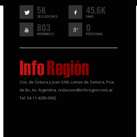
5K
45.6K
SEGUIDORES
FANS
803
0
MIEMBROS
PERSONAS
Cno. de Cintura y Juan XXIII, Lomas de Zamora, Pcia.
de Bs. As. Argentina. redaccion@inforegion.com.ar
Tel: 54-11-4283-0062