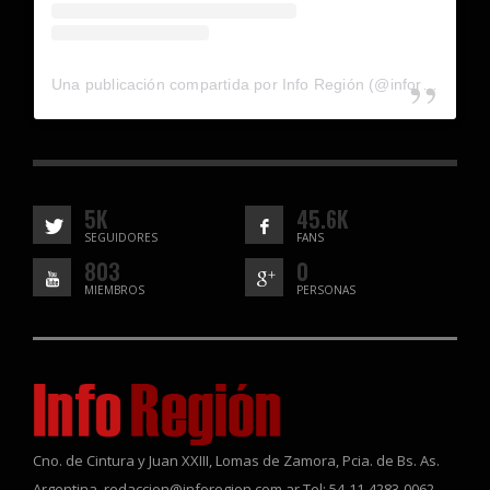
Una publicación compartida por Info Región (@inforegion_redes)
5K
45.6K
SEGUIDORES
FANS
803
0
MIEMBROS
PERSONAS
Cno. de Cintura y Juan XXIII, Lomas de Zamora, Pcia. de Bs. As.
Argentina. redaccion@inforegion.com.ar Tel: 54-11-4283-0062