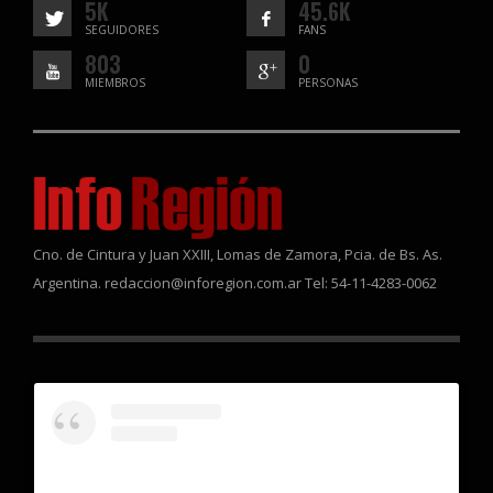
5K
45.6K
SEGUIDORES
FANS
803
0
MIEMBROS
PERSONAS
Cno. de Cintura y Juan XXIII, Lomas de Zamora, Pcia. de Bs. As.
Argentina. redaccion@inforegion.com.ar Tel: 54-11-4283-0062