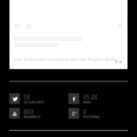
Una publicación compartida por Info Región (@inforegion_redes)
5K
45.6K
SEGUIDORES
FANS
803
0
MIEMBROS
PERSONAS