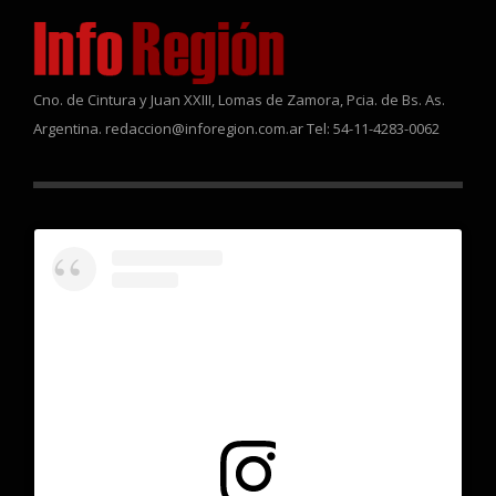
Cno. de Cintura y Juan XXIII, Lomas de Zamora, Pcia. de Bs. As.
Argentina. redaccion@inforegion.com.ar Tel: 54-11-4283-0062