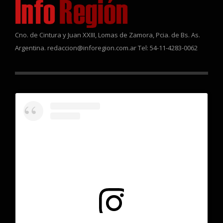
Cno. de Cintura y Juan XXIII, Lomas de Zamora, Pcia. de Bs. As.
Argentina. redaccion@inforegion.com.ar Tel: 54-11-4283-0062