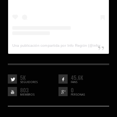
Una publicación compartida por Info Región (@inforegion_redes)
5K
45.6K
SEGUIDORES
FANS
803
0
MIEMBROS
PERSONAS