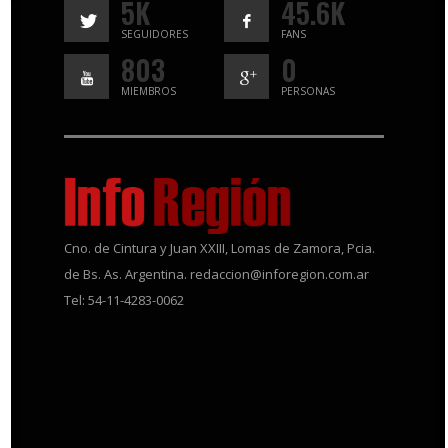
5K
45.6K
SEGUIDORES
FANS
803
0
MIEMBROS
PERSONAS
Cno. de Cintura y Juan XXIII, Lomas de Zamora, Pcia.
de Bs. As. Argentina. redaccion@inforegion.com.ar
Tel: 54-11-4283-0062