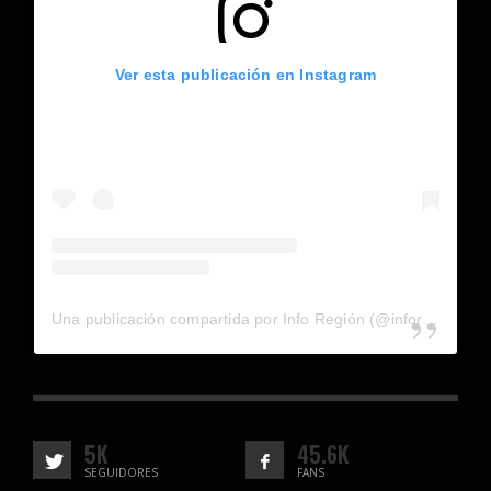
Ver esta publicación en Instagram
Una publicación compartida por Info Región (@inforegion_redes)
5K
45.6K
SEGUIDORES
FANS