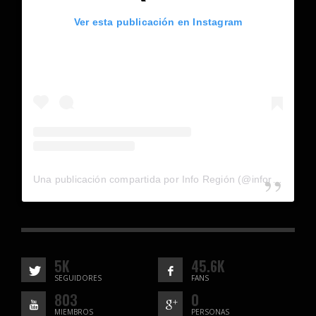
Ver esta publicación en Instagram
Una publicación compartida por Info Región (@inforegion_redes)
5K
45.6K
SEGUIDORES
FANS
803
0
MIEMBROS
PERSONAS