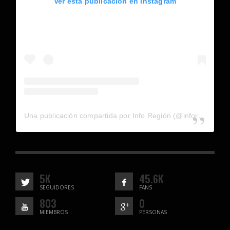
Ver esta publicación en Instagram
Una publicación compartida por Info Región (@inforegion_redes)
5K
45.6K
SEGUIDORES
FANS
803
0
MIEMBROS
PERSONAS