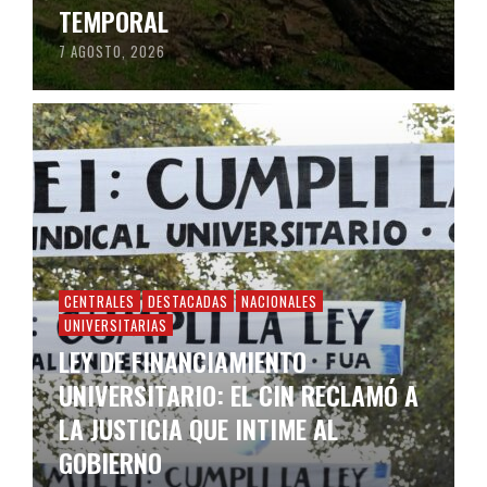
TEMPORAL
7 AGOSTO, 2026
CENTRALES
DESTACADAS
NACIONALES
UNIVERSITARIAS
LEY DE FINANCIAMIENTO
UNIVERSITARIO: EL CIN RECLAMÓ A
LA JUSTICIA QUE INTIME AL
GOBIERNO