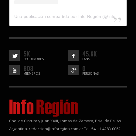
Una publicación compartida por Info Región (@inforegion_redes)
5K
45.6K
SEGUIDORES
FANS
803
0
MIEMBROS
PERSONAS
Cno. de Cintura y Juan XXIII, Lomas de Zamora, Pcia. de Bs. As.
Argentina. redaccion@inforegion.com.ar Tel: 54-11-4283-0062