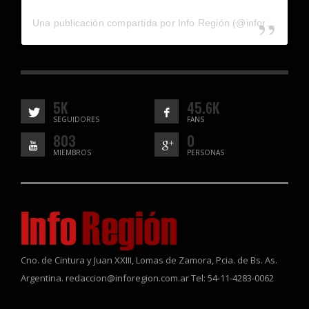
Una publicación compartida por Info Región (@inforegion_redes)
5K
45.6K
SEGUIDORES
FANS
803
0
MIEMBROS
PERSONAS
Cno. de Cintura y Juan XXIII, Lomas de Zamora, Pcia. de Bs. As.
Argentina. redaccion@inforegion.com.ar Tel: 54-11-4283-0062