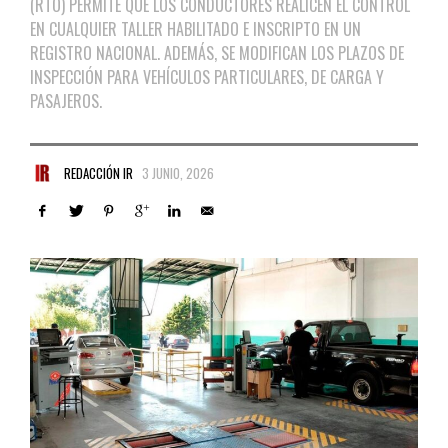
(RTO) PERMITE QUE LOS CONDUCTORES REALICEN EL CONTROL
EN CUALQUIER TALLER HABILITADO E INSCRIPTO EN UN
REGISTRO NACIONAL. ADEMÁS, SE MODIFICAN LOS PLAZOS DE
INSPECCIÓN PARA VEHÍCULOS PARTICULARES, DE CARGA Y
PASAJEROS.
REDACCIÓN IR
3 JUNIO, 2026