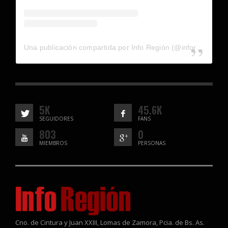
Una publicación compartida por Info Región (@inforegion_redes)
5K
45.6K
SEGUIDORES
FANS
803
0
MIEMBROS
PERSONAS
Cno. de Cintura y Juan XXIII, Lomas de Zamora, Pcia. de Bs. As.