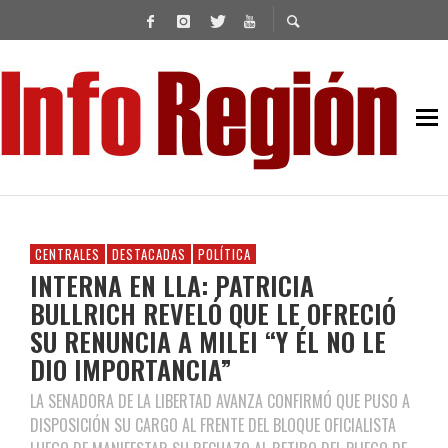
CENTRALES
DESTACADAS
POLÍTICA
INTERNA EN LLA: PATRICIA
BULLRICH REVELÓ QUE LE OFRECIÓ
SU RENUNCIA A MILEI “Y ÉL NO LE
DIO IMPORTANCIA”
LA SENADORA DE LA LIBERTAD AVANZA CONFIRMÓ QUE PUSO A
DISPOSICIÓN SU CARGO AL FRENTE DEL BLOQUE OFICIALISTA