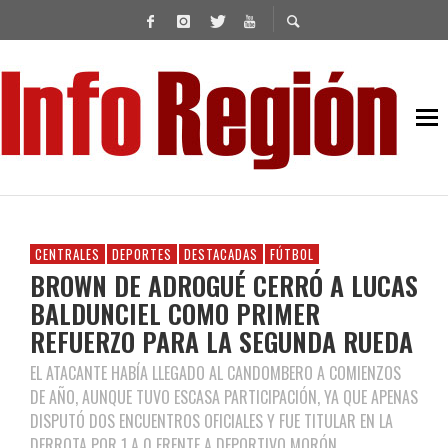
CENTRALES
DEPORTES
DESTACADAS
FÚTBOL
BROWN DE ADROGUÉ CERRÓ A LUCAS
BALDUNCIEL COMO PRIMER
REFUERZO PARA LA SEGUNDA RUEDA
EL ATACANTE HABÍA LLEGADO AL CANDOMBERO A COMIENZOS
DE AÑO, AUNQUE TUVO ESCASA PARTICIPACIÓN, YA QUE APENAS
DISPUTÓ DOS ENCUENTROS OFICIALES Y FUE TITULAR EN LA
DERROTA POR 1 A 0 FRENTE A DEPORTIVO MORÓN.