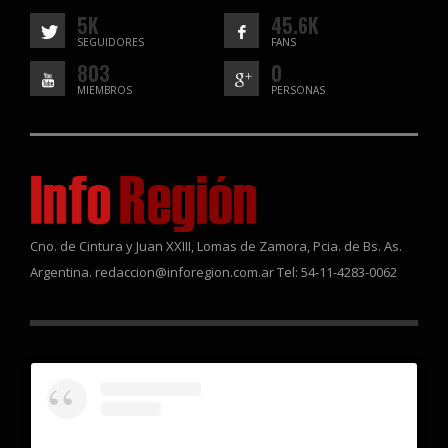
5K
45.6K
SEGUIDORES
FANS
803
0
MIEMBROS
PERSONAS
Cno. de Cintura y Juan XXIII, Lomas de Zamora, Pcia. de Bs. As.
Argentina. redaccion@inforegion.com.ar Tel: 54-11-4283-0062