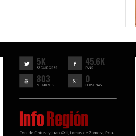
5K
45.6K
SEGUIDORES
FANS
803
0
MIEMBROS
PERSONAS
Cno. de Cintura y Juan XXIII, Lomas de Zamora, Pcia.