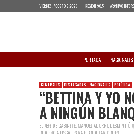
VIERNES, AGOSTO 7 2026
REGIÓN 90.5
ARCHIVO INFOR
PORTADA
NACIONALES
CENTRALES
DESTACADAS
NACIONALES
POLÍTICA
“BETTINA Y YO 
A NINGÚN BLAN
EL JEFE DE GABINETE, MANUEL ADORNI, DESMINTIÓ 
INOCENCIA FISCAL PARA BLANQUEAR DINERO.