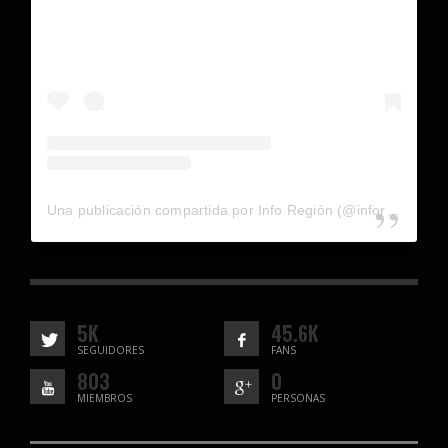
Una publicación compartida por Info Región (@inforegion_redes)
5K
45.6K
SEGUIDORES
FANS
803
0
MIEMBROS
PERSONAS