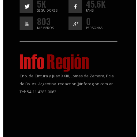
5K
45.6K
SEGUIDORES
FANS
803
0
MIEMBROS
PERSONAS
Cno. de Cintura y Juan XXIII, Lomas de Zamora, Pcia.
de Bs. As. Argentina. redaccion@inforegion.com.ar
Tel: 54-11-4283-0062