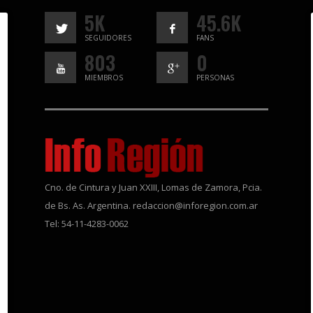
5K
45.6K
SEGUIDORES
FANS
803
0
MIEMBROS
PERSONAS
Cno. de Cintura y Juan XXIII, Lomas de Zamora, Pcia.
de Bs. As. Argentina. redaccion@inforegion.com.ar
Tel: 54-11-4283-0062