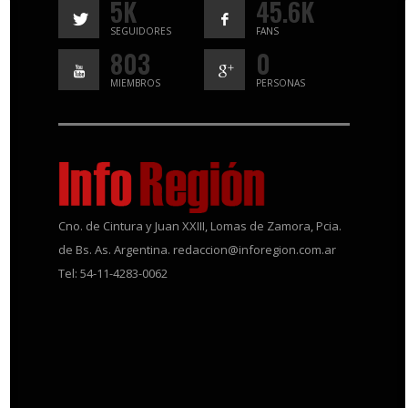
5K
45.6K
SEGUIDORES
FANS
803
0
MIEMBROS
PERSONAS
Cno. de Cintura y Juan XXIII, Lomas de Zamora, Pcia.
de Bs. As. Argentina. redaccion@inforegion.com.ar
Tel: 54-11-4283-0062