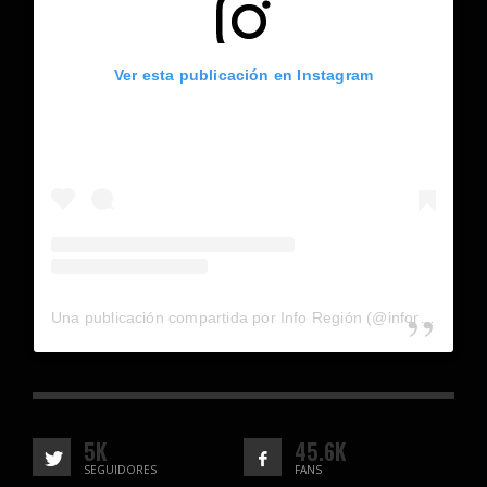
Ver esta publicación en Instagram
Una publicación compartida por Info Región (@inforegion_redes)
5K
45.6K
SEGUIDORES
FANS