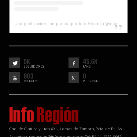
Una publicación compartida por Info Región (@inforegion_redes)
5K
45.6K
SEGUIDORES
FANS
803
0
MIEMBROS
PERSONAS
Cno. de Cintura y Juan XXIII, Lomas de Zamora, Pcia. de Bs. As.
Argentina. redaccion@inforegion.com.ar Tel: 54-11-4283-0062