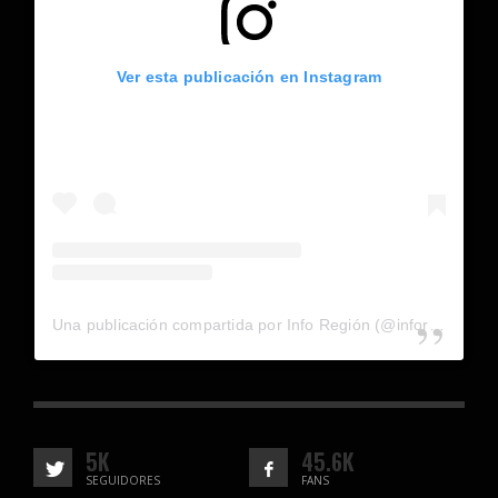
Ver esta publicación en Instagram
Una publicación compartida por Info Región (@inforegion_redes)
5K
45.6K
SEGUIDORES
FANS