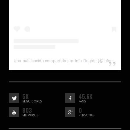
Una publicación compartida por Info Región (@inforegion_redes)
5K
45.6K
SEGUIDORES
FANS
803
0
MIEMBROS
PERSONAS