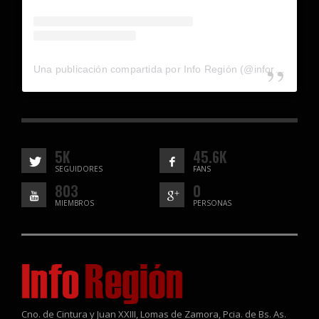
Una publicación compartida por Info Región (@inforegion_redes)
5K
45.6K
SEGUIDORES
FANS
803
0
MIEMBROS
PERSONAS
Cno. de Cintura y Juan XXIII, Lomas de Zamora, Pcia. de Bs. As.