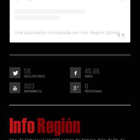
Una publicación compartida por Info Región (@inforegion_redes)
5K
45.6K
SEGUIDORES
FANS
803
0
MIEMBROS
PERSONAS
Cno. de Cintura y Juan XXIII, Lomas de Zamora, Pcia. de Bs. As.