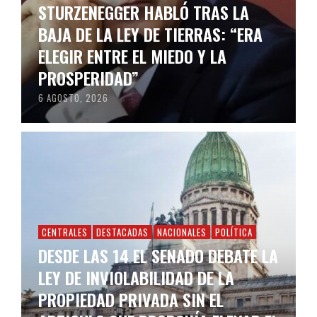
STURZENEGGER HABLÓ TRAS LA
BAJA DE LA LEY DE TIERRAS: “ERA
ELEGIR ENTRE EL MIEDO Y LA
PROSPERIDAD”
6 AGOSTO, 2026
CENTRALES
DESTACADAS
NACIONALES
POLÍTICA
DESDE LAS 14 EL SENADO DEBATE LA
LEY DE INVIOLABILIDAD DE LA
PROPIEDAD PRIVADA SIN EL