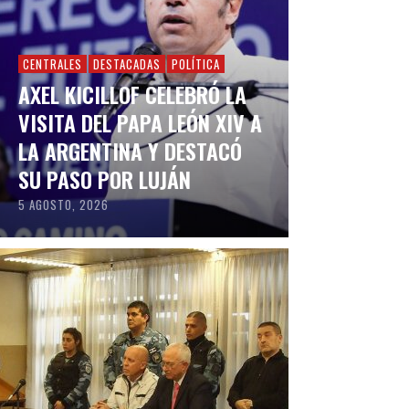
CENTRALES
DESTACADAS
POLÍTICA
AXEL KICILLOF CELEBRÓ LA
VISITA DEL PAPA LEÓN XIV A
LA ARGENTINA Y DESTACÓ
SU PASO POR LUJÁN
5 AGOSTO, 2026