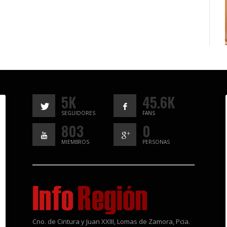
5K
45.6K
SEGUIDORES
FANS
803
0
MIEMBROS
PERSONAS
Cno. de Cintura y Juan XXIII, Lomas de Zamora, Pcia.