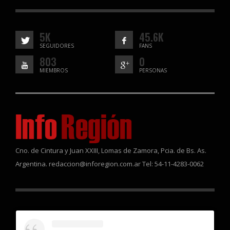
5K
45.6K
SEGUIDORES
FANS
803
0
MIEMBROS
PERSONAS
Cno. de Cintura y Juan XXIII, Lomas de Zamora, Pcia. de Bs. As.
Argentina. redaccion@inforegion.com.ar Tel: 54-11-4283-0062