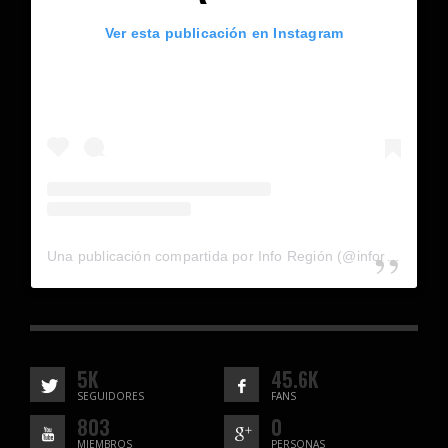
Ver esta publicación en Instagram
Una publicación compartida por Info Región (@inforegion_redes)
5K
45.6K
SEGUIDORES
FANS
803
0
MIEMBROS
PERSONAS