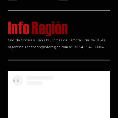
Cno. de Cintura y Juan XXIII, Lomas de Zamora, Pcia. de Bs. As.
Argentina. redaccion@inforegion.com.ar Tel: 54-11-4283-0062