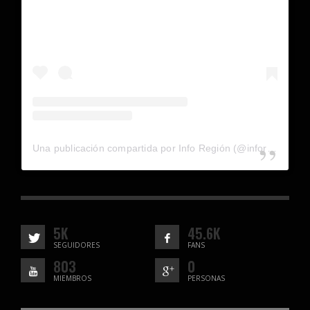
Una publicación compartida por Info Región (@inforegion_redes)
5K
45.6K
SEGUIDORES
FANS
803
0
MIEMBROS
PERSONAS