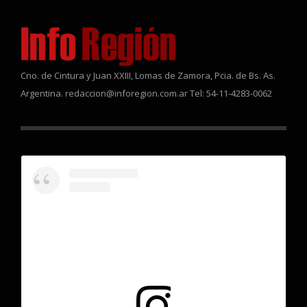
Cno. de Cintura y Juan XXIII, Lomas de Zamora, Pcia. de Bs. As.
Argentina. redaccion@inforegion.com.ar Tel: 54-11-4283-0062