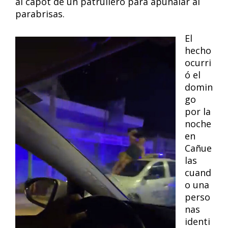
al capot de un patrullero para apuñalar al
parabrisas.
El
hecho
ocurri
ó el
domin
go
por la
noche
en
Cañue
las
cuand
o una
perso
nas
identi