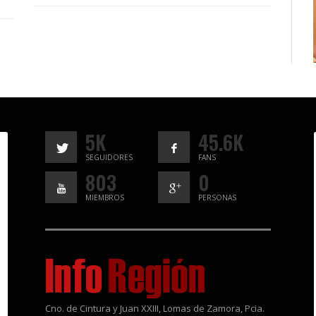
5K
45.6K
SEGUIDORES
FANS
803
0
MIEMBROS
PERSONAS
Cno. de Cintura y Juan XXIII, Lomas de Zamora, Pcia.