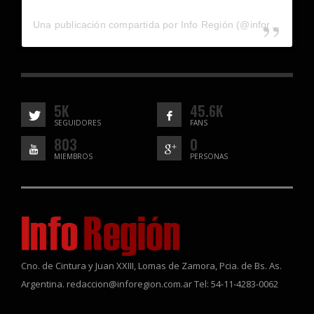
Una publicación compartida por Info Región (@inforegion_redes)
5K
45.6K
SEGUIDORES
FANS
803
0
MIEMBROS
PERSONAS
Cno. de Cintura y Juan XXIII, Lomas de Zamora, Pcia. de Bs. As.
Argentina. redaccion@inforegion.com.ar Tel: 54-11-4283-0062