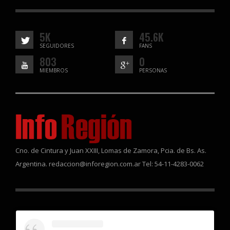
5K
45.6K
SEGUIDORES
FANS
803
0
MIEMBROS
PERSONAS
Cno. de Cintura y Juan XXIII, Lomas de Zamora, Pcia. de Bs. As.
Argentina. redaccion@inforegion.com.ar Tel: 54-11-4283-0062