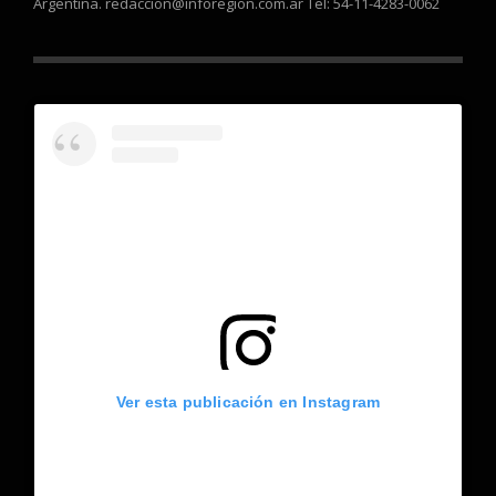
Argentina. redaccion@inforegion.com.ar Tel: 54-11-4283-0062
Ver esta publicación en Instagram