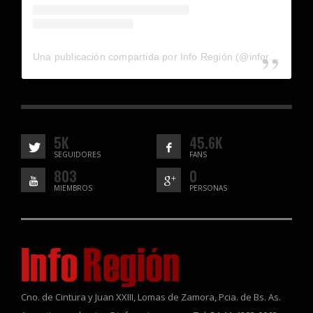
Una publicación compartida por Info Región (@inforegion_redes)
5K
45.6K
SEGUIDORES
FANS
803
0
MIEMBROS
PERSONAS
Cno. de Cintura y Juan XXIII, Lomas de Zamora, Pcia. de Bs. As.