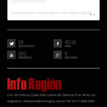
Una publicación compartida por Info Región (@inforegion_redes)
5K
45.6K
SEGUIDORES
FANS
803
0
MIEMBROS
PERSONAS
Cno. de Cintura y Juan XXIII, Lomas de Zamora, Pcia. de Bs. As.
Argentina. redaccion@inforegion.com.ar Tel: 54-11-4283-0062