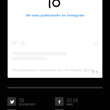
Ver esta publicación en Instagram
Una publicación compartida por Info Región (@inforegion_redes)
5K
45.6K
SEGUIDORES
FANS